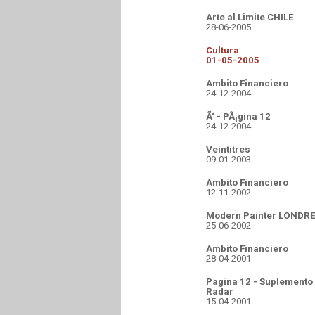
Arte al Limite CHILE
28-06-2005
Cultura
01-05-2005
Ambito Financiero
24-12-2004
Ã‘ - PÃ¡gina 12
24-12-2004
Veintitres
09-01-2003
Ambito Financiero
12-11-2002
Modern Painter LONDR
25-06-2002
Ambito Financiero
28-04-2001
Pagina 12 - Suplemento
Radar
15-04-2001